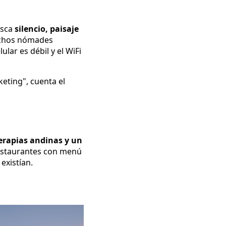
usca
silencio, paisaje
uchos nómades
ular es débil y el WiFi
eting", cuenta el
terapias andinas y un
restaurantes con menú
existían.