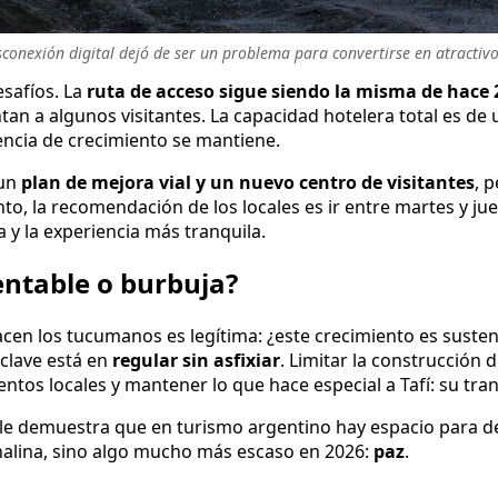
esconexión digital dejó de ser un problema para convertirse en atractivo 
esafíos. La
ruta de acceso sigue siendo la misma de hace 
tan a algunos visitantes. La capacidad hotelera total es de
dencia de crecimiento se mantiene.
 un
plan de mejora vial y un nuevo centro de visitantes
, 
nto, la recomendación de los locales es ir entre martes y ju
 y la experiencia más tranquila.
ntable o burbuja?
cen los tucumanos es legítima: ¿este crecimiento es susten
 clave está en
regular sin asfixiar
. Limitar la construcción 
ntos locales y mantener lo que hace especial a Tafí: su tran
alle demuestra que en turismo argentino hay espacio para d
nalina, sino algo mucho más escaso en 2026:
paz
.