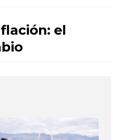
flación: el
mbio