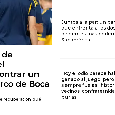
Juntos a la par: un pa
que enfrenta a los do
dirigentes más poder
Sudamérica
 de
el
ontrar un
Hoy el odio parece ha
ganado al juego, pero
arco de Boca
siempre fue así: histor
vecinos, confraternida
burlas
de recuperación; qué