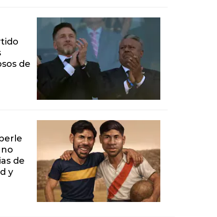
rtido
s
osos de
berle
 no
ias de
d y